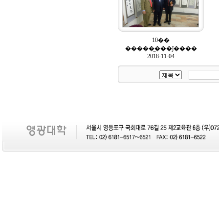
10��
�����̼���ǰ����
2018-11-04