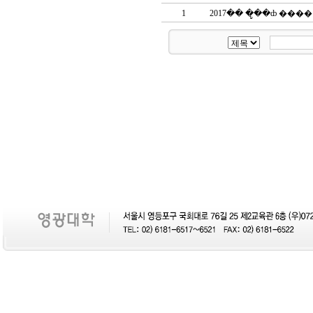
1
2017�� �ູ��ȸ ���